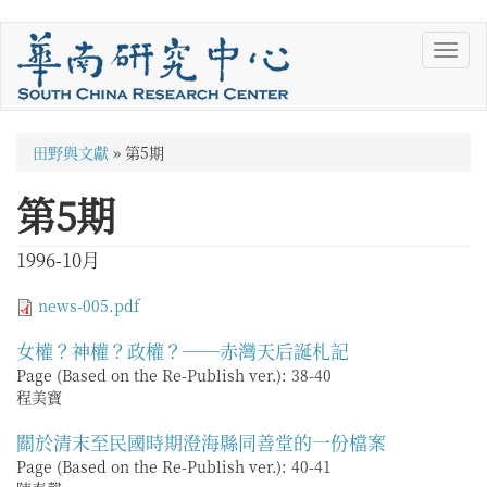
移
Toggl
至
navig
主
內
容
您
田野與文獻
»
第5期
在
第5期
這
裡
1996-10月
news-005.pdf
女權？神權？政權？──赤灣天后誕札記
Page (Based on the Re-Publish ver.):
38-40
程美寶
關於清末至民國時期澄海縣同善堂的一份檔案
Page (Based on the Re-Publish ver.):
40-41