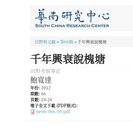
移
至
主
內
容
您
田野與文獻
»
第66期
»
千年興衰說槐塘
在
千年興衰說槐塘
這
裡
田野考察筆記
鮑寬達
年份:
2012
期數:
66
頁數:
24-26
電子全文下載 (PDF格式):
news-066.04.pdf