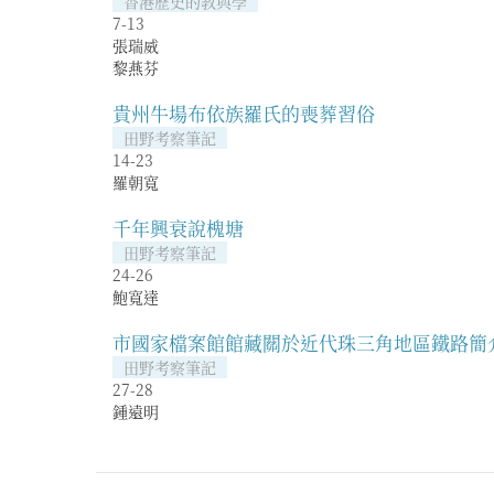
香港歷史的教與學
7-13
張瑞威
黎燕芬
貴州牛場布依族羅氏的喪葬習俗
田野考察筆記
14-23
羅朝寬
千年興衰說槐塘
田野考察筆記
24-26
鮑寬達
市國家檔案館館藏關於近代珠三角地區鐵路簡
田野考察筆記
27-28
鍾遠明