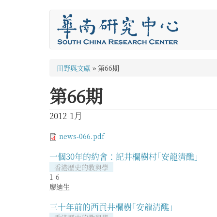
移
至
主
內
容
您
田野與文獻
»
第66期
在
第66期
這
裡
2012-1月
news-066.pdf
一個30年的約會：記井欄樹村｢安龍清醮｣
香港歷史的教與學
1-6
廖迪生
三十年前的西貢井欄樹｢安龍清醮｣