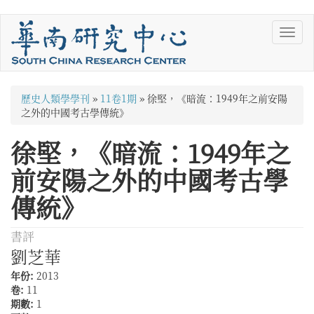
移
Toggl
至
navig
主
內
容
您
歷史人類學學刊
»
11卷1期
»
徐堅，《暗流：1949年之前安陽
在
之外的中國考古學傳統》
這
徐堅，《暗流：1949年之
裡
前安陽之外的中國考古學
傳統》
書評
劉芝華
年份:
2013
卷:
11
期數:
1