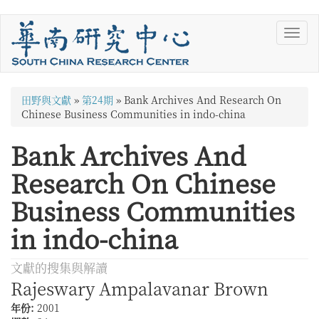
移
Toggl
至
navig
主
內
容
您
田野與文獻
»
第24期
»
Bank Archives And Research On
在
Chinese Business Communities in indo-china
這
Bank Archives And
裡
Research On Chinese
Business Communities
in indo-china
文獻的搜集與解讀
Rajeswary Ampalavanar Brown
年份:
2001