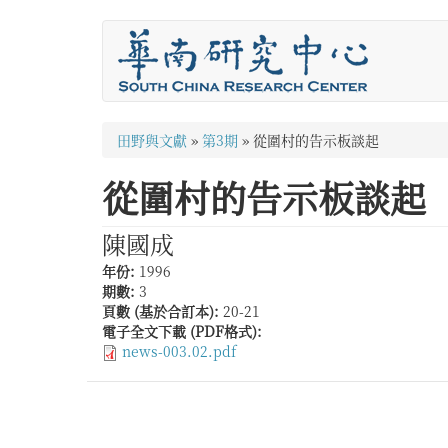
移
至
主
內
容
您
田野與文獻
»
第3期
»
從圍村的告示板談起
在
從圍村的告示板談起
這
裡
陳國成
年份:
1996
期數:
3
頁數 (基於合訂本):
20-21
電子全文下載 (PDF格式):
news-003.02.pdf