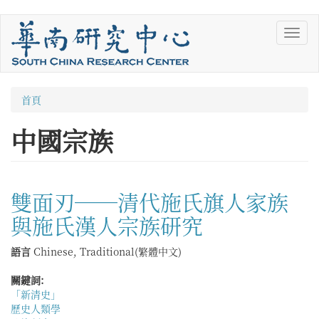
移
Toggl
至
navig
主
內
容
您
首頁
在
中國宗族
這
裡
雙面刃──清代施氏旗人家族
與施氏漢人宗族研究
語言
Chinese, Traditional(繁體中文)
關鍵詞:
「新清史」
歷史人類學