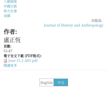
八旗制度
中國宗族
地方社會
帝國
出版品:
Journal of History and Anthropology
作者:
盧正恆
頁數:
53-87
電子全文下載 (PDF格式):
Jour-15.2.A03.pdf
閱讀更多
關
於
雙
面
English
中文
刃
──
清
代
施