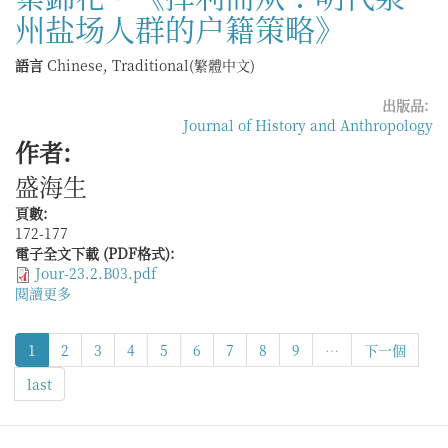
州盐场人群的户籍策略》
龍，
《重
構
語言
Chinese, Traditional(繁體中文)
制
度：
出版品:
明
Journal of History and Anthropology
清
作者:
珠
盛海生
江
口
頁數:
鹽
172-177
場
電子全文下載 (PDF格式):
的
Jour-23.2.B03.pdf
灶
閱讀更多
關
課
於
丶
葉
市
1
2
3
4
5
6
7
8
9
…
下一個
錦
場
花，
與
last
《择
秩
利
序》
而