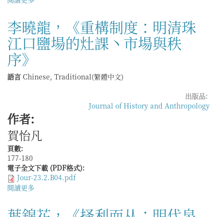
民
於
的
柯
李曉龍，《重構制度：明清珠
生
啟
活
江口鹽場的灶課丶市場與秩
玄
世
著，
界
序》
黃
及
麗
其
語言
Chinese, Traditional(繁體中文)
君
變
譯，
遷》
出版品:
《盛
Journal of History and Anthropology
清
作者:
統
治
賀怡凡
下
的
頁數:
太
177-180
監
電子全文下載 (PDF格式):
與
Jour-23.2.B04.pdf
皇
閱讀更多
關
帝》
於
李
葉錦花，《择利而从：明代泉
曉