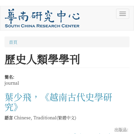
移
Toggl
至
navig
主
內
容
您
首頁
在
歷史人類學學刊
這
裡
簡名:
journal
葉少飛，《越南古代史學研
究》
語言
Chinese, Traditional(繁體中文)
出版品: