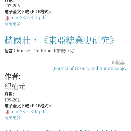
202-206
電子全文下載 (PDF格式):
Jour-23.2.B11.pdf
閱讀更多
關
於
朱
趙國壯，《東亞糖業史研究》
玫，
《編
語言
Chinese, Traditional(繁體中文)
戶
齊
出版品:
民：
Journal of History and Anthropology
朝
作者:
鮮
近
紀植元
世
的
頁數:
戶
199-202
籍
電子全文下載 (PDF格式):
文
Jour-23.2.B10.pdf
書》
閱讀更多
關
於
趙