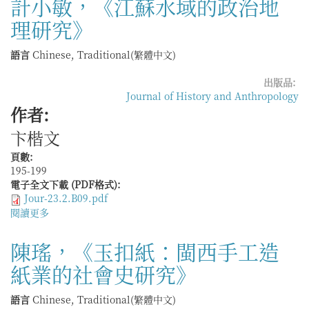
計小敏，《江蘇水域的政治地
國
理研究》
壯，
《東
亞
語言
Chinese, Traditional(繁體中文)
糖
業
出版品:
史
Journal of History and Anthropology
研
作者:
究》
卞楷文
頁數:
195-199
電子全文下載 (PDF格式):
Jour-23.2.B09.pdf
閱讀更多
關
於
計
陳瑤，《玉扣紙：閩西手工造
小
紙業的社會史研究》
敏，
《江
蘇
語言
Chinese, Traditional(繁體中文)
水