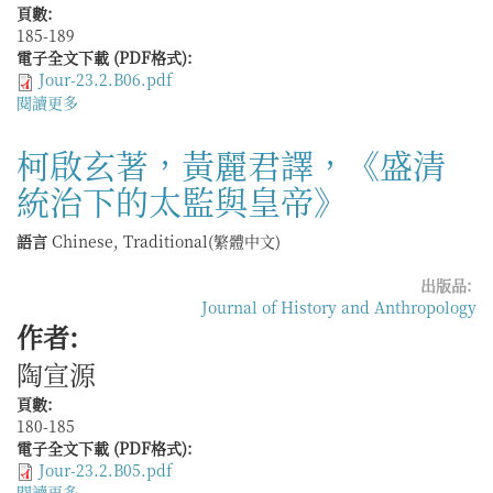
上
頁數:
海
185-189
為
電子全文下載 (PDF格式):
例
Jour-23.2.B06.pdf
的
閱讀更多
關
死
於
亡
劉
柯啟玄著，黃麗君譯，《盛清
社
永
會
統治下的太監與皇帝》
華，
史
《程
研
允
語言
Chinese, Traditional(繁體中文)
究》
亨
的
出版品:
十
Journal of History and Anthropology
九
作者:
世
陶宣源
紀：
一
頁數:
個
180-185
徽
電子全文下載 (PDF格式):
州
Jour-23.2.B05.pdf
鄉
閱讀更多
關