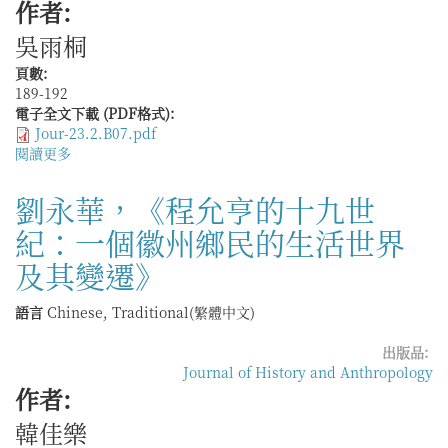
作者:
紙
業
吳雨桐
的
社
頁數:
會
189-192
史
電子全文下載 (PDF格式):
研
Jour-23.2.B07.pdf
究》
閱讀更多
關
於
安
劉永華，《程允亨的十九世
克
紀：一個徽州鄉民的生活世界
強
著，
及其變遷》
劉
喆
語言
Chinese, Traditional(繁體中文)
譯，
《鐮
出版品:
刀
Journal of History and Anthropology
與
作者:
城
市：
韓佳樂
以