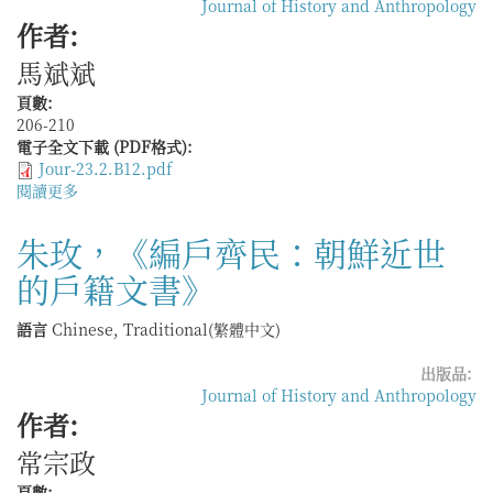
Journal of History and Anthropology
作者:
馬斌斌
頁數:
206-210
電子全文下載 (PDF格式):
Jour-23.2.B12.pdf
閱讀更多
關
於
葉
朱玫，《編戶齊民：朝鮮近世
少
的戶籍文書》
飛，
《越
南
語言
Chinese, Traditional(繁體中文)
古
代
出版品:
史
Journal of History and Anthropology
學
作者:
研
常宗政
究》
頁數: