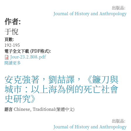
域
出版品:
的
Journal of History and Anthropology
政
作者:
治
于悅
地
理
頁數:
研
192-195
究》
電子全文下載 (PDF格式):
Jour-23.2.B08.pdf
閱讀更多
關
於
陳
安克強著，劉喆譯，《鐮刀與
瑤，
城市：以上海為例的死亡社會
《玉
扣
史研究》
紙：
閩
語言
Chinese, Traditional(繁體中文)
西
手
出版品:
工
Journal of History and Anthropology
造