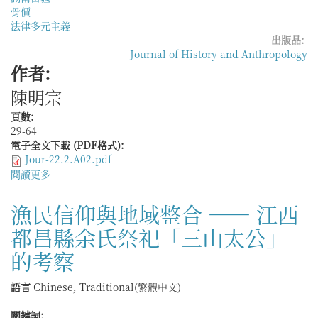
骨價
「沙
法律多元主義
丘
出版品:
地
Journal of History and Anthropology
帶」
作者:
的
漁
陳明宗
民
生
頁數:
計
29-64
與
電子全文下載 (PDF格式):
濱
Jour-22.2.A02.pdf
海
閱讀更多
關
社
於
會
從
漁民信仰與地域整合 —— 江西
變
區
遷
都昌縣余氏祭祀「三山太公」
隔
到
的考察
管
理
語言
Chinese, Traditional(繁體中文)
——
清
關鍵詞:
帝