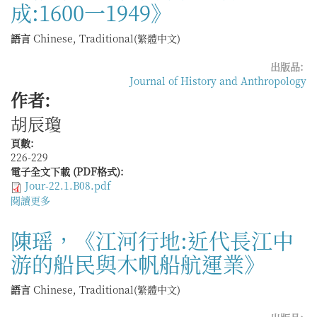
成:1600一1949》
社
會
與
語言
Chinese, Traditional(繁體中文)
近
代
出版品:
中
Journal of History and Anthropology
緬
作者:
界
胡辰瓊
北
段
頁數:
的
226-229
確
電子全文下載 (PDF格式):
立
Jour-22.1.B08.pdf
（1594
閱讀更多
關
—
於
1900）
李
陳瑶，《江河行地:近代長江中
懷
游的船民與木帆船航運業》
印，
《現
代
語言
Chinese, Traditional(繁體中文)
中
國