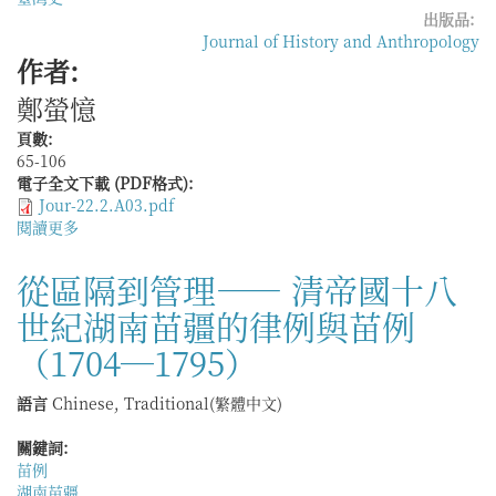
獻
出版品:
頓
出
Journal of History and Anthropology
與
版
作者:
家
社，
國
2024
鄭螢憶
想
年，
象》
324
頁數:
頁
65-106
電子全文下載 (PDF格式):
Jour-22.2.A03.pdf
閱讀更多
關
於
19
從區隔到管理—— 清帝國十八
世
世紀湖南苗疆的律例與苗例
紀
噶
（1704—1795）
瑪
蘭
語言
Chinese, Traditional(繁體中文)
廳
蘭
關鍵詞:
陽
苗例
溪
湖南苗疆
北