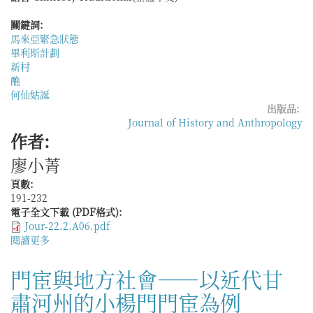
整
關鍵詞:
合
馬來亞緊急狀態
——
畢利斯計劃
江
新村
西
醮
都
何仙姑誕
昌
出版品:
縣
Journal of History and Anthropology
余
作者:
氏
祭
廖小菁
祀
「三
頁數:
山
191-232
太
電子全文下載 (PDF格式):
公」
Jour-22.2.A06.pdf
的
閱讀更多
關
考
於
察
離
門宦與地方社會——以近代甘
亂
肅河州的小楊門門宦為例
中
的