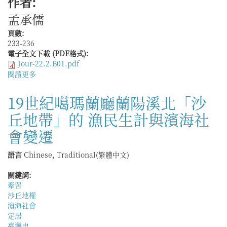
作者:
雄
孟承儒
天
下：
頁數:
早
233-236
期
電子全文下載 (PDF格式):
明
Jour-22.2.B01.pdf
王
閱讀更多
關
朝
於
與
李
19世紀噶瑪蘭廳蘭陽溪北「沙
歐
華，
亞
丘地帶」的 漁民生計與濱海社
《歸
大
葬：
陸
會變遷
三
盟
至
友》，
語言
Chinese, Traditional(繁體中文)
六
北
世
京：
關鍵詞:
紀
社
牽罟
士
會
沙丘地權
族
科
濱海社會
個
學
定居
體
文
臺灣史
安