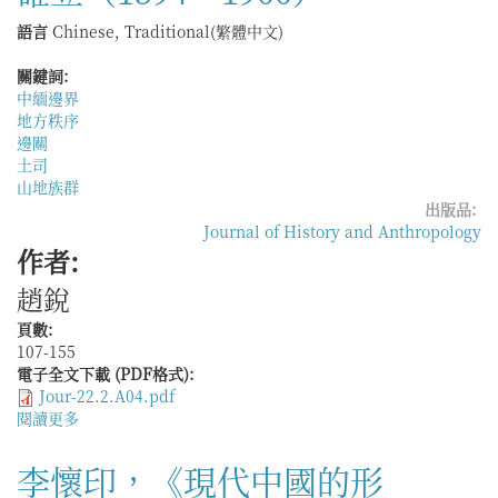
地
1960）
方
語言
Chinese, Traditional(繁體中文)
社
會
關鍵詞:
——
中緬邊界
以
地方秩序
近
邊關
代
土司
甘
山地族群
肅
出版品:
河
Journal of History and Anthropology
州
作者:
的
趙銳
小
楊
頁數:
門
107-155
門
電子全文下載 (PDF格式):
宦
Jour-22.2.A04.pdf
為
閱讀更多
關
例
於
邊
李懷印，《現代中國的形
地