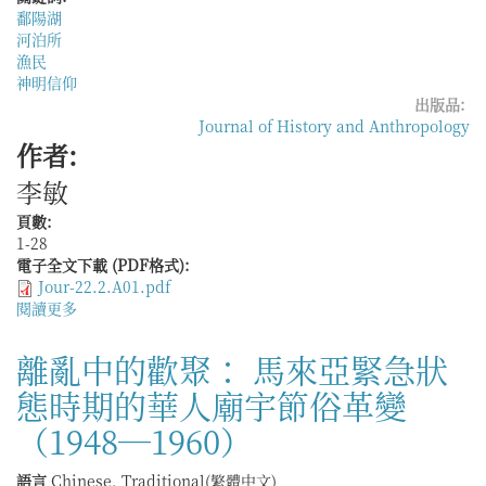
鄱陽湖
國
河泊所
十
漁民
八
神明信仰
世
出版品:
紀
Journal of History and Anthropology
湖
作者:
南
苗
李敏
疆
的
頁數:
律
1-28
例
電子全文下載 (PDF格式):
與
Jour-22.2.A01.pdf
苗
閱讀更多
關
例
於
（1704
漁
離亂中的歡聚： 馬來亞緊急狀
—
民
1795）
態時期的華人廟宇節俗革變
信
仰
（1948—1960）
與
地
語言
Chinese, Traditional(繁體中文)
域