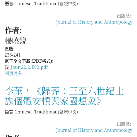
語言
Chinese, Traditional(繁體中文)
出版品:
Journal of History and Anthropology
作者:
楊曉銳
頁數:
236-241
電子全文下載 (PDF格式):
Jour-22.2.B02.pdf
閱讀更多
關
於
魯
李華，《歸葬：三至六世紀士
大
族個體安頓與家國想象》
維
著，
祁
語言
Chinese, Traditional(繁體中文)
逸
偉
出版品:
譯，
Journal of History and Anthropology
《稱