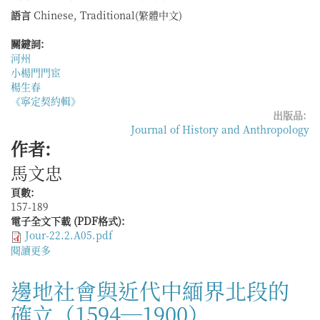
歡
語言
Chinese, Traditional(繁體中文)
聚：
馬
關鍵詞:
來
河州
亞
小楊門門宦
緊
楊生春
急
《寧定契約輯》
狀
出版品:
態
Journal of History and Anthropology
時
作者:
期
馬文忠
的
華
頁數:
人
157-189
廟
電子全文下載 (PDF格式):
宇
Jour-22.2.A05.pdf
節
閱讀更多
關
俗
於
革
門
邊地社會與近代中緬界北段的
變
宦
（1948
確立（1594—1900）
與
—