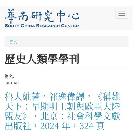
移
Toggl
至
navig
主
內
容
您
首頁
在
歷史人類學學刊
這
裡
簡名:
journal
魯大維著，祁逸偉譯，《稱雄
天下：早期明王朝與歐亞大陸
盟友》，北京：社會科學文獻
出版社，2024 年，324 頁