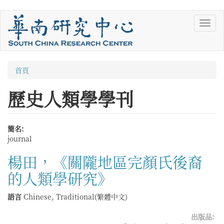
移
Toggl
至
navig
主
內
容
您
首頁
在
歷史人類學學刊
這
裡
簡名:
journal
楊田，《關隴地區完顏氏後裔
的人類學研究》
語言
Chinese, Traditional(繁體中文)
出版品: