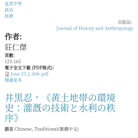
寬柔中學
政治
經濟
出版品:
Journal of History and Anthropology
作者:
莊仁傑
頁數:
123-165
電子全文下載 (PDF格式):
Jour-23.2.A06.pdf
閱讀更多
關
於
政
井黒忍，《黄土地帯の環境
治
史：灌漑の技術と水利の秩
與
經
序》
濟
因
語言
Chinese, Traditional(繁體中文)
素
影