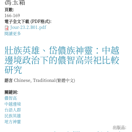
馮玉霜
人
類
頁數:
學
166-169
研
電子全文下載 (PDF格式):
究》
Jour-23.2.B01.pdf
閱讀更多
關
於
En
壯族英雄、岱儂族神靈：中越
LI,
邊境政治下的儂智高崇祀比較
Betting
on
研究
the
Civil
語言
Chinese, Traditional(繁體中文)
Service
Examinations:
關鍵詞:
The
儂智高
Lottery
中越邊境
in
台語人群
Late
民族英雄
Qing
地方神靈
China
出版品: