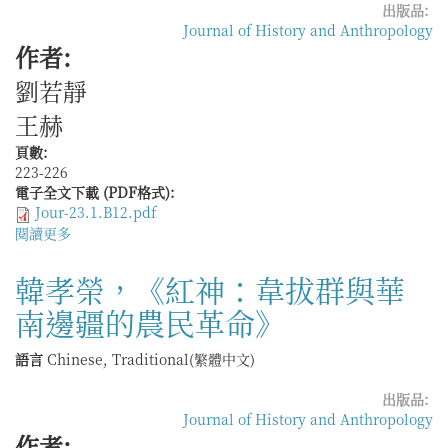
出版品:
響
Journal of History and Anthropology
下
作者:
的
馬
劉若靜
來
西
王赫
亞
華
頁數:
人
223-226
文
電子全文下載 (PDF格式):
化
Jour-23.1.B12.pdf
建
閱讀更多
關
構
於
過
井
韓孝榮，《紅神：韋拔群與華
程：
黒
南邊疆的農民革命》
以
忍，
馬
《黄
來
土
語言
Chinese, Traditional(繁體中文)
西
地
亞
帯
出版品:
新
の
Journal of History and Anthropology
山
環
作者: