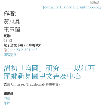
境
出版品:
政
Journal of History and Anthropology
治
作者:
下
黃忠鑫
的
儂
王玉璐
智
高
頁數:
崇
63-92
祀
電子全文下載 (PDF格式):
比
Jour-23.2.A04.pdf
較
閱讀更多
關
研
於
究
清
清初「均圖」研究——以江西
代
萍鄉新見圖甲文書為中心
皖
南
棚
語言
Chinese, Traditional(繁體中文)
民
的
關鍵詞:
保
均圖
甲
萍鄉