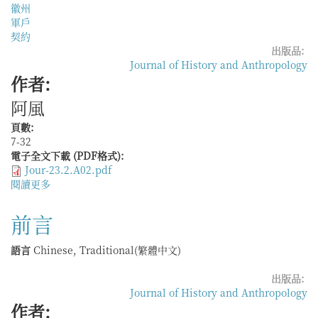
江
徽州
西
軍戶
萍
契約
鄉
出版品:
新
Journal of History and Anthropology
見
作者:
圖
阿風
甲
文
頁數:
書
7-32
為
電子全文下載 (PDF格式):
中
Jour-23.2.A02.pdf
心
閱讀更多
關
於
明
前言
代
徽
語言
Chinese, Traditional(繁體中文)
州
的
出版品:
軍
Journal of History and Anthropology
戶
作者:
承