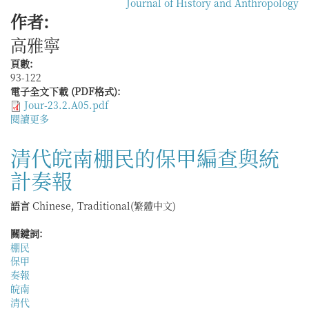
Journal of History and Anthropology
作者:
高雅寧
頁數:
93-122
電子全文下載 (PDF格式):
Jour-23.2.A05.pdf
閱讀更多
關
於
壯
清代皖南棚民的保甲編查與統
族
計奏報
英
雄、
岱
語言
Chinese, Traditional(繁體中文)
儂
族
關鍵詞:
神
棚民
靈：
保甲
中
奏報
越
皖南
邊
清代