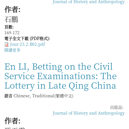
Journal of History and Anthropology
作者:
石鵬
頁數:
169-172
電子全文下載 (PDF格式):
Jour-23.2.B02.pdf
閱讀更多
關
於
楊
En LI, Betting on the Civil
田，
Service Examinations: The
《關
隴
Lottery in Late Qing China
地
區
語言
Chinese, Traditional(繁體中文)
完
顏
出版品:
氏
Journal of History and Anthropology
後
作者:
裔
的