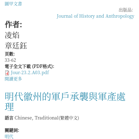
編
圖甲文書
查
出版品:
與
Journal of History and Anthropology
統
作者:
計
凌焰
奏
報
章廷鈺
頁數:
33-62
電子全文下載 (PDF格式):
Jour-23.2.A03.pdf
閱讀更多
關
於
清
明代徽州的軍戶承襲與軍產處
初
理
「均
圖」
研
語言
Chinese, Traditional(繁體中文)
究
——
關鍵詞:
以
明代