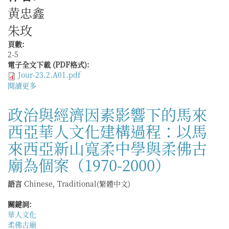
襲
黄忠鑫
與
朱玫
軍
產
頁數:
處
2-5
理
電子全文下載 (PDF格式):
Jour-23.2.A01.pdf
閱讀更多
關
於
前
政治與經濟因素影響下的馬來
言
西亞華人文化建構過程：以馬
來西亞新山寬柔中學與柔佛古
廟為個案（1970-2000）
語言
Chinese, Traditional(繁體中文)
關鍵詞:
華人文化
柔佛古廟