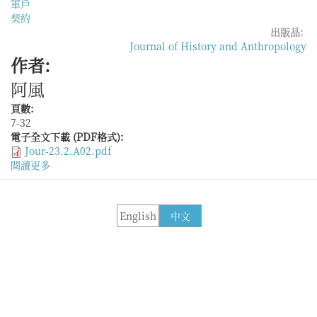
軍戶
契約
出版品:
Journal of History and Anthropology
作者:
阿風
頁數:
7-32
電子全文下載 (PDF格式):
Jour-23.2.A02.pdf
閱讀更多
關
於
明
代
English
中文
徽
州
的
軍
戶
承
襲