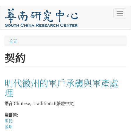
移
Toggl
至
navig
主
內
容
您
首頁
在
契約
這
裡
明代徽州的軍戶承襲與軍產處
理
語言
Chinese, Traditional(繁體中文)
關鍵詞:
明代
徽州