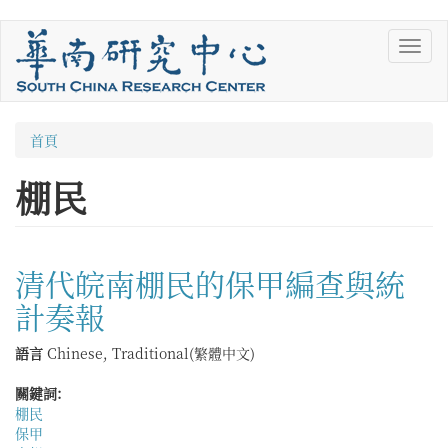
移
Toggl
至
navig
主
內
容
您
首頁
在
棚民
這
裡
清代皖南棚民的保甲編查與統
計奏報
語言
Chinese, Traditional(繁體中文)
關鍵詞:
棚民
保甲