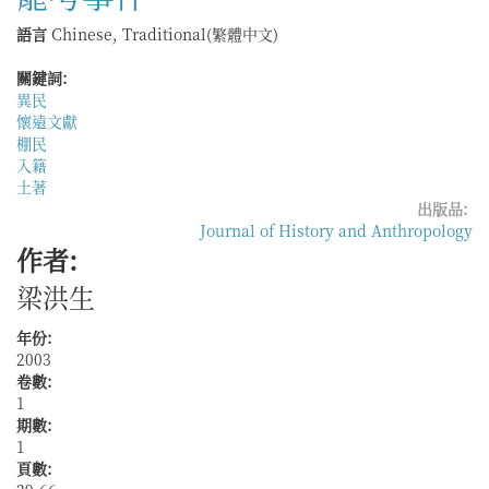
保
語言
Chinese, Traditional(繁體中文)
甲
編
關鍵詞:
查
異民
與
懷遠文獻
統
棚民
計
入籍
奏
土著
報
出版品:
Journal of History and Anthropology
作者:
梁洪生
年份:
2003
卷數:
1
期數:
1
頁數: