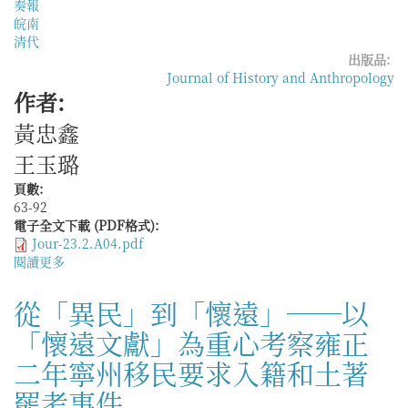
奏報
皖南
清代
出版品:
Journal of History and Anthropology
作者:
黃忠鑫
王玉璐
頁數:
63-92
電子全文下載 (PDF格式):
Jour-23.2.A04.pdf
閱讀更多
關
於
清
從「異民」到「懷遠」──以
代
「懷遠文獻」為重心考察雍正
皖
南
二年寧州移民要求入籍和土著
棚
民
罷考事件
的