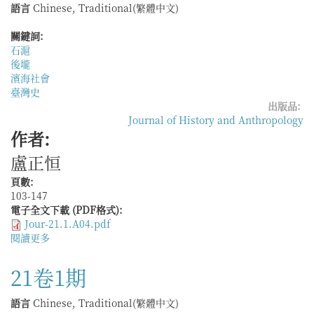
定
語言
Chinese, Traditional(繁體中文)
—
論
關鍵詞:
淸
石滬
代
後壠
淸
濱海社會
水
臺灣史
江
出版品:
中
Journal of History and Anthropology
下
作者:
游
盧正恒
流
域
頁數:
民
103-147
刻
電子全文下載 (PDF格式):
官
Jour-21.1.A04.pdf
文
閱讀更多
關
碑
於
中
「塡
21卷1期
的
築
社
成
會
語言
Chinese, Traditional(繁體中文)
滬，
結