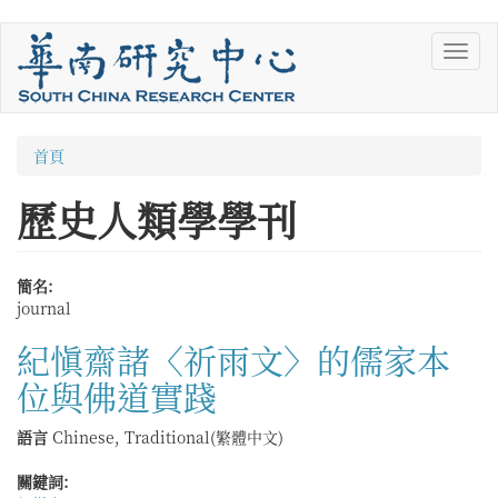
移
Toggl
至
navig
主
內
容
您
首頁
在
歷史人類學學刊
這
裡
簡名:
journal
紀愼齋諸〈祈雨文〉的儒家本
位與佛道實踐
語言
Chinese, Traditional(繁體中文)
關鍵詞: