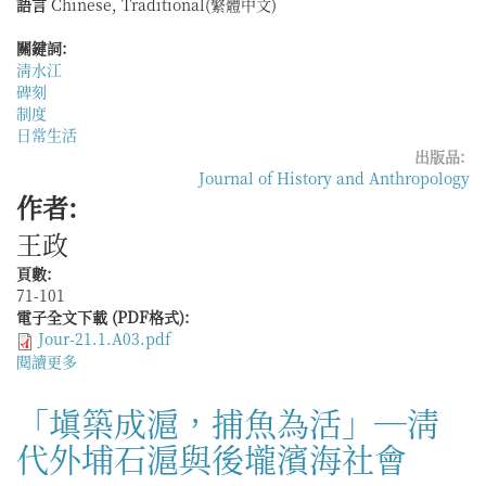
語言
Chinese, Traditional(繁體中文)
文〉
的
關鍵詞:
儒
淸水江
家
碑刻
本
制度
位
日常生活
與
出版品:
佛
Journal of History and Anthropology
道
作者:
實
踐
王政
頁數:
71-101
電子全文下載 (PDF格式):
Jour-21.1.A03.pdf
閱讀更多
關
於
章
「塡築成滬，捕魚為活」—淸
程
代外埔石滬與後壠濱海社會
不
永