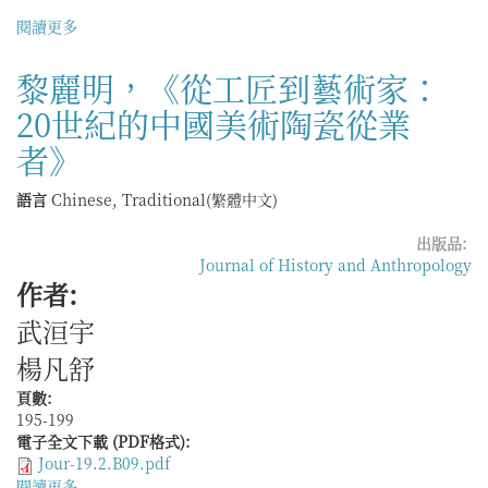
捕
構
閱讀更多
關
魚
過
於
為
程
21
黎麗明，《從工匠到藝術家：
活」
卷
—
20世紀的中國美術陶瓷從業
1
淸
期
代
者》
外
埔
語言
Chinese, Traditional(繁體中文)
石
滬
出版品:
與
Journal of History and Anthropology
後
作者:
壠
濱
武洹宇
海
楊凡舒
社
會
頁數:
195-199
電子全文下載 (PDF格式):
Jour-19.2.B09.pdf
閱讀更多
關