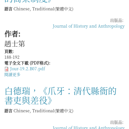
《近
業
代
者》
語言
Chinese, Traditional(繁體中文)
政
治
出版品:
變
Journal of History and Anthropology
革
作者:
與
趙士第
江
西
頁數:
鄉
188-192
村
電子全文下載 (PDF格式):
社
Jour-19.2.B07.pdf
會
閱讀更多
關
變
於
遷》
周
白德瑞，《爪牙：清代縣衙的
琳，
書吏與差役》
《商
旅
安
語言
Chinese, Traditional(繁體中文)
否：
清
出版品:
代
Journal of History and Anthropology