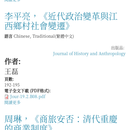
於
黎
李平亮，《近代政治變革與江
麗
西鄉村社會變遷》
明，
《從
工
語言
Chinese, Traditional(繁體中文)
匠
到
出版品:
藝
Journal of History and Anthropology
術
作者:
家：
王磊
20
世
頁數:
紀
192-195
的
電子全文下載 (PDF格式):
中
Jour-19.2.B08.pdf
國
閱讀更多
關
美
於
術
李
周琳，《商旅安否：清代重慶
陶
平
瓷
的商業制度》
亮，
從