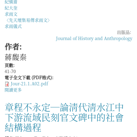
紀愼齋
紀大奎
求雨文
〈先天壇集易傳求雨文〉
求雨儀式
出版品:
Journal of History and Anthropology
作者:
蔣馥秦
頁數:
41-70
電子全文下載 (PDF格式):
Jour-21.1.A02.pdf
閱讀更多
關
於
紀
章程不永定—論淸代淸水江中
愼
下游流域民刻官文碑中的社會
齋
諸
結構過程
〈祈
雨