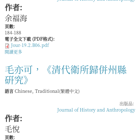
重
作者:
慶
余福海
的
商
頁數:
業
184-188
制
電子全文下載 (PDF格式):
度》
Jour-19.2.B06.pdf
閱讀更多
關
於
白
毛亦可，《清代衛所歸併州縣
德
硏究》
瑞，
《爪
牙：
語言
Chinese, Traditional(繁體中文)
清
代
出版品:
縣
Journal of History and Anthropology
衙
作者:
的
毛悅
書
吏
頁數:
與