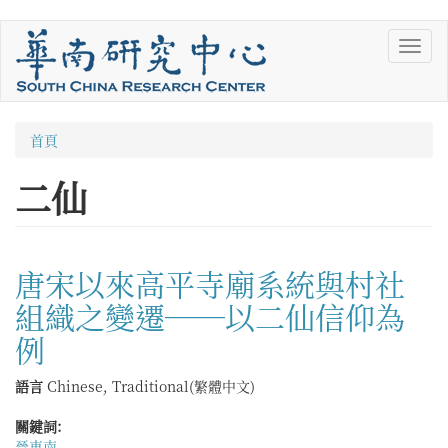
移
Toggl
至
navig
主
內
容
您
首頁
在
二仙
這
裡
唐宋以來高平寺廟系統與村社
組織之變遷──以二仙信仰為
例
語言
Chinese, Traditional(繁體中文)
關鍵詞:
晉東南