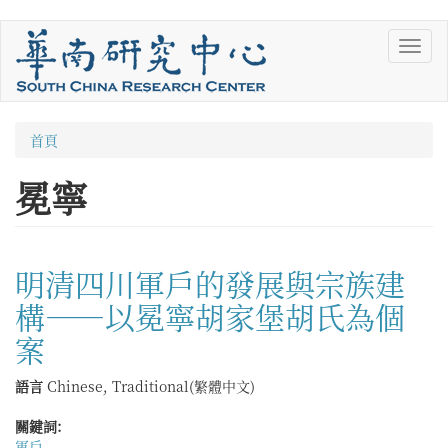
移
Toggl
至
navig
主
內
容
您
首頁
在
冕寧
這
裡
明清四川軍戶的發展與宗族建
構——以冕寧胡家堡胡氏為個
案
語言
Chinese, Traditional(繁體中文)
關鍵詞:
軍戶