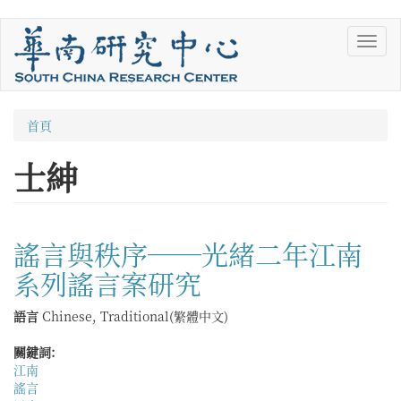
移
Toggl
至
navig
主
內
容
您
首頁
在
士紳
這
裡
謠言與秩序──光緒二年江南
系列謠言案研究
語言
Chinese, Traditional(繁體中文)
關鍵詞:
江南
謠言