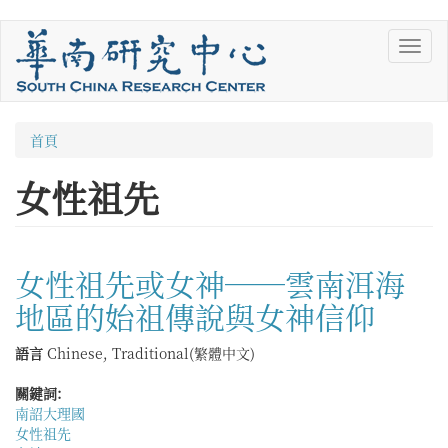
移
Toggl
至
navig
主
內
容
您
首頁
在
女性祖先
這
裡
女性祖先或女神──雲南洱海
地區的始祖傳說與女神信仰
語言
Chinese, Traditional(繁體中文)
關鍵詞:
南詔大理國
女性祖先