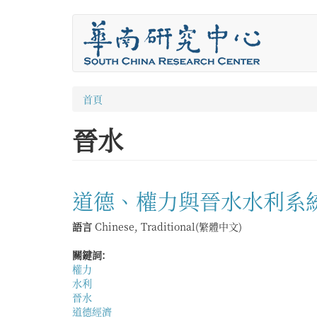
移
至
主
內
容
您
首頁
在
晉水
這
裡
道德、權力與晉水水利系
語言
Chinese, Traditional(繁體中文)
關鍵詞:
權力
水利
晉水
道德經濟