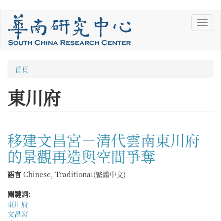
移
Toggl
至
navig
主
內
容
您
首頁
在
東川府
這
裡
移建文昌宮－清代雲南東川府
的景觀再造與空間爭奪
語言
Chinese, Traditional(繁體中文)
關鍵詞:
東川府
文昌宮