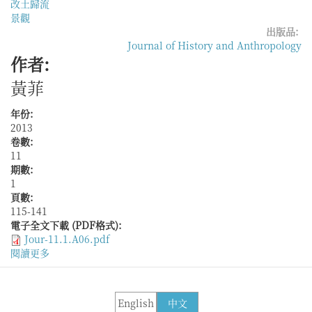
改土歸流
景觀
出版品:
Journal of History and Anthropology
作者:
黃菲
年份:
2013
卷數:
11
期數:
1
頁數:
115-141
電子全文下載 (PDF格式):
Jour-11.1.A06.pdf
閱讀更多
關
於
移
建
English
中文
文