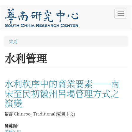
移
Toggl
至
navig
主
內
容
您
首頁
在
水利管理
這
裡
水利秩序中的商業要素──南
宋至民初徽州呂堨管理方式之
演變
語言
Chinese, Traditional(繁體中文)
關鍵詞:
徽州呂堨