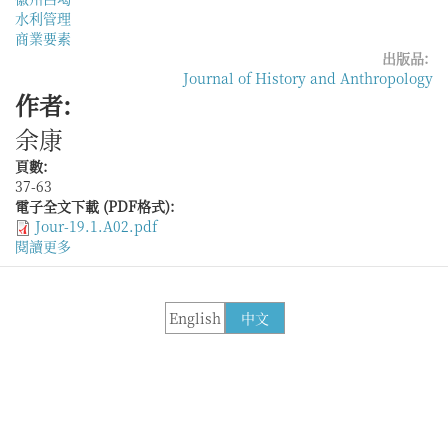
水利管理
商業要素
出版品:
Journal of History and Anthropology
作者:
余康
頁數:
37-63
電子全文下載 (PDF格式):
Jour-19.1.A02.pdf
閱讀更多
關
於
水
利
English
中文
秩
序
中
的
商
業
要