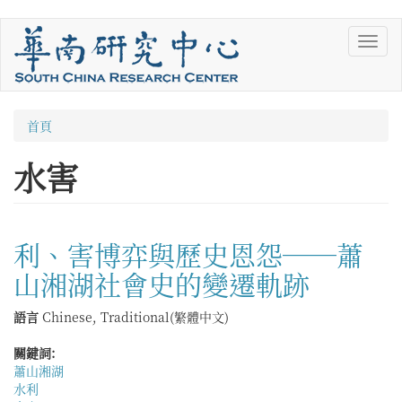
移
Toggl
至
navig
主
內
容
您
首頁
在
水害
這
裡
利、害博弈與歷史恩怨──蕭
山湘湖社會史的變遷軌跡
語言
Chinese, Traditional(繁體中文)
關鍵詞:
蕭山湘湖
水利