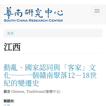
移
Toggl
至
navig
主
內
容
您
首頁
在
江西
這
裡
動亂、國家認同與「客家」文
化──一個贛南聚落12－18世
紀的變遷史
語言
Chinese, Traditional(繁體中文)
關鍵詞:
江西