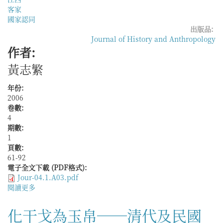
客家
國家認同
出版品:
Journal of History and Anthropology
作者:
黃志繁
年份:
2006
卷數:
4
期數:
1
頁數:
61-92
電子全文下載 (PDF格式):
Jour-04.1.A03.pdf
閱讀更多
關
於
動
化干戈為玉帛──清代及民國
亂、