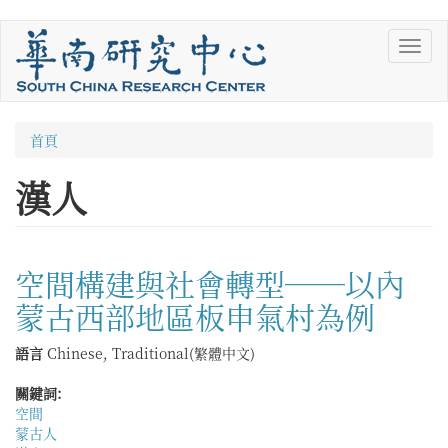
移
Toggl
至
navig
主
內
容
您
首頁
在
漢人
這
裡
空間構建與社會轉型──以內
蒙古西部地區板申氣村為例
語言
Chinese, Traditional(繁體中文)
關鍵詞:
空間
蒙古人