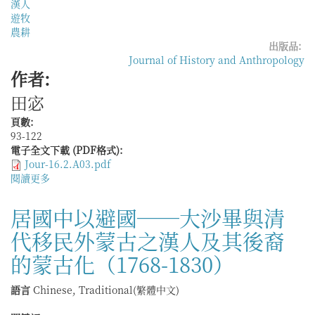
漢人
遊牧
農耕
出版品:
Journal of History and Anthropology
作者:
田宓
頁數:
93-122
電子全文下載 (PDF格式):
Jour-16.2.A03.pdf
閱讀更多
關
於
空
居國中以避國──大沙畢與清
間
代移民外蒙古之漢人及其後裔
構
建
的蒙古化（1768-1830）
與
社
語言
Chinese, Traditional(繁體中文)
會
轉