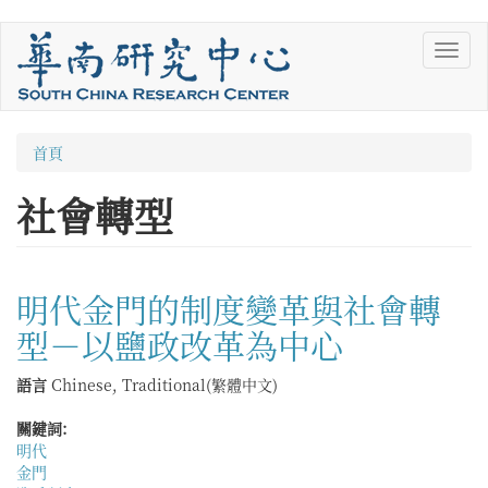
移
Toggl
至
navig
主
內
容
您
首頁
在
社會轉型
這
裡
明代金門的制度變革與社會轉
型－以鹽政改革為中心
語言
Chinese, Traditional(繁體中文)
關鍵詞:
明代
金門