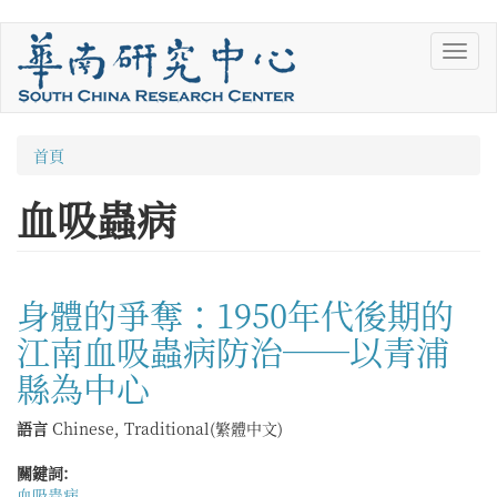
移
Toggl
至
navig
主
內
容
您
首頁
在
血吸蟲病
這
裡
身體的爭奪：1950年代後期的
江南血吸蟲病防治──以青浦
縣為中心
語言
Chinese, Traditional(繁體中文)
關鍵詞:
血吸蟲病