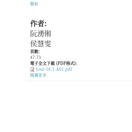
鄭和
作者:
阮湧俰
侯慧雯
頁數:
47-73
電子全文下載 (PDF格式):
Jour-18.1.A02.pdf
閱讀更多
關
於
馬
六
甲
華
人
甲
必
丹