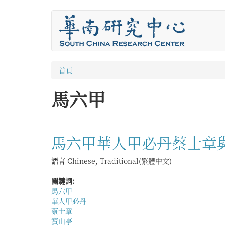
移
至
主
內
容
您
首頁
在
馬六甲
這
裡
馬六甲華人甲必丹蔡士章
語言
Chinese, Traditional(繁體中文)
關鍵詞:
馬六甲
華人甲必丹
蔡士章
寶山亭