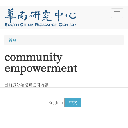
移
Toggl
至
navig
主
內
容
您
首頁
在
community
這
empowerment
裡
目前這分類沒有任何內容
English
中文