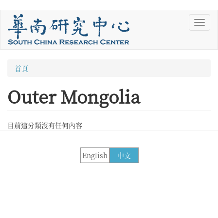
移
Toggl
至
navig
主
內
容
您
首頁
在
Outer Mongolia
這
裡
目前這分類沒有任何內容
English
中文