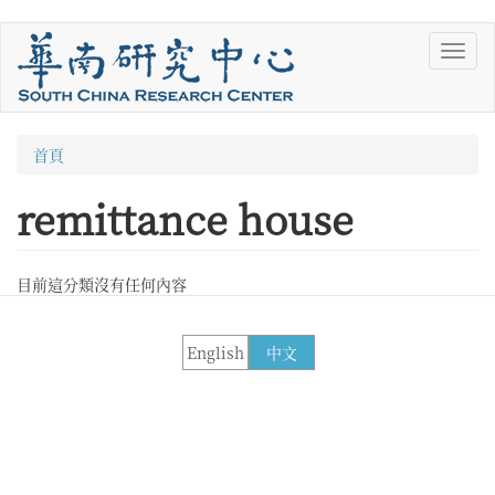
移
Toggl
至
navig
主
內
容
您
首頁
在
remittance house
這
裡
目前這分類沒有任何內容
English
中文