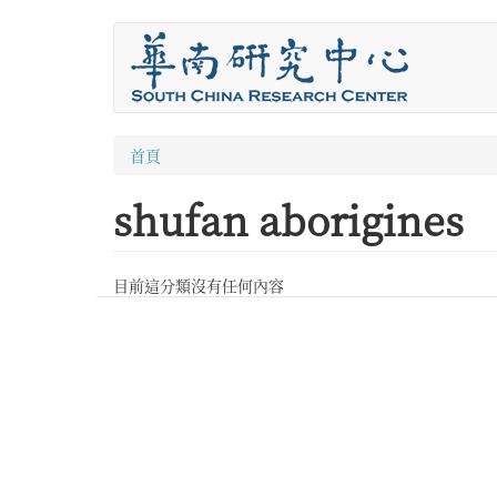
移
至
主
內
容
您
首頁
在
shufan aborigines
這
裡
目前這分類沒有任何內容