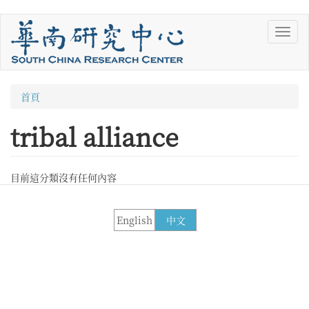
移
Toggl
至
navig
主
內
容
您
首頁
在
tribal alliance
這
裡
目前這分類沒有任何內容
English
中文