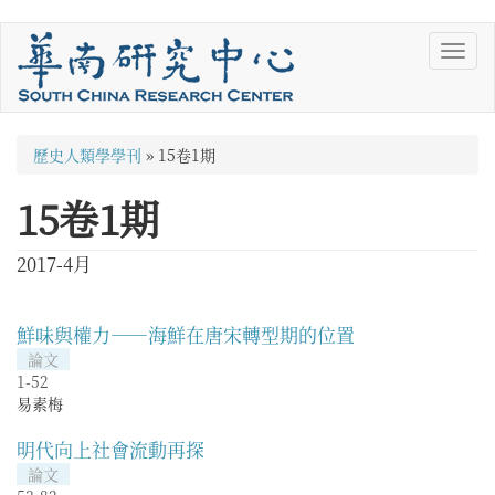
移
Toggl
至
navig
主
內
容
您
歷史人類學學刊
»
15卷1期
在
15卷1期
這
裡
2017-4月
鮮味與權力——海鮮在唐宋轉型期的位置
論文
1-52
易素梅
明代向上社會流動再探
論文