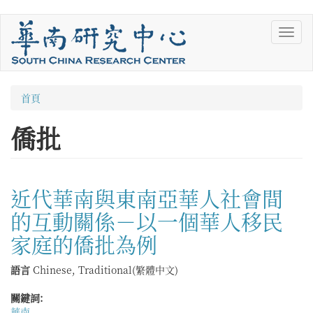
移
Toggl
至
navig
主
內
容
您
首頁
在
僑批
這
裡
近代華南與東南亞華人社會間
的互動關係－以一個華人移民
家庭的僑批為例
語言
Chinese, Traditional(繁體中文)
關鍵詞:
華南