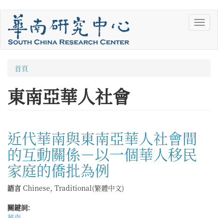
移
Toggl
至
navig
主
內
容
您
首頁
在
東南亞華人社會
這
裡
近代華南與東南亞華人社會間
的互動關係－以一個華人移民
家庭的僑批為例
語言
Chinese, Traditional(繁體中文)
關鍵詞:
華南