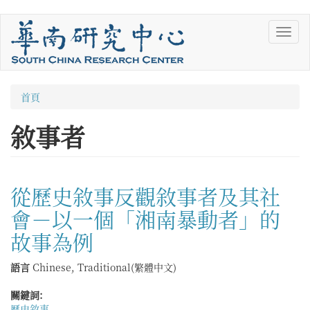
移
Toggl
至
navig
主
內
容
您
首頁
在
敘事者
這
裡
從歷史敘事反觀敘事者及其社
會－以一個「湘南暴動者」的
故事為例
語言
Chinese, Traditional(繁體中文)
關鍵詞:
歷史敘事