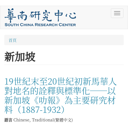
移
Toggl
至
navig
主
內
容
您
首頁
在
新加坡
這
裡
19世紀末至20世紀初新馬華人
對地名的詮釋與標準化──以
新加坡《叻報》為主要研究材
料（1887-1932）
語言
Chinese, Traditional(繁體中文)