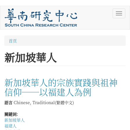
移
Toggl
至
navig
主
內
容
您
首頁
在
新加坡華人
這
裡
新加坡華人的宗族實踐與祖神
信仰──以福建人為例
語言
Chinese, Traditional(繁體中文)
關鍵詞:
新加坡華人
福建人