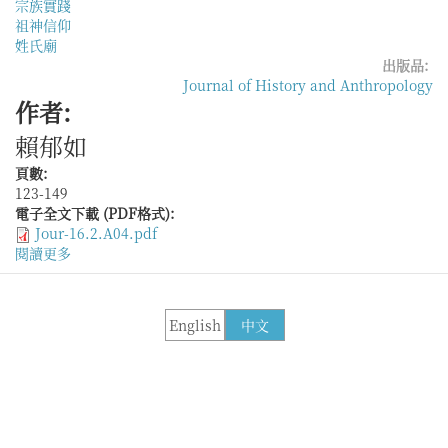
宗族實踐
祖神信仰
姓氏廟
出版品:
Journal of History and Anthropology
作者:
賴郁如
頁數:
123-149
電子全文下載 (PDF格式):
Jour-16.2.A04.pdf
閱讀更多
關
於
新
加
English
中文
坡
華
人
的
宗
族