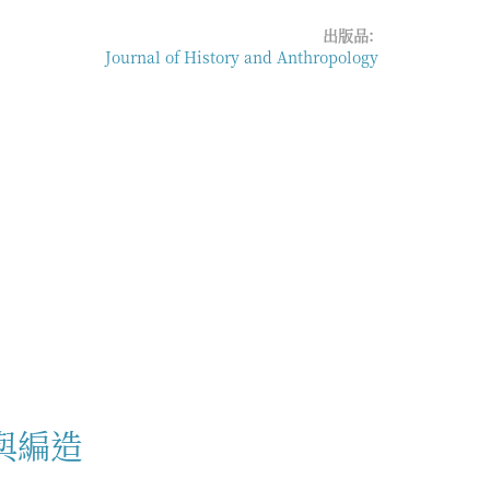
出版品:
Journal of History and Anthropology
與編造