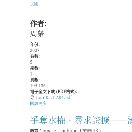
民國
作者:
周榮
年份:
2007
卷數:
5
期數:
1
頁數:
109-136
電子全文下載 (PDF格式):
Jour-05.1.A04.pdf
閱讀更多
關
於
本
爭奪水權、尋求證據──
地
利
語言
Chinese, Traditional(繁體中文)