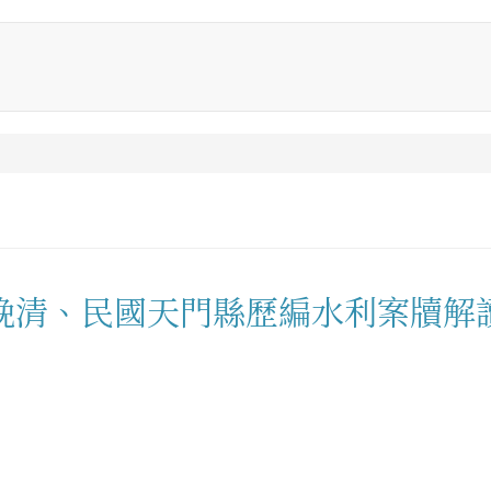
晚清、民國天門縣歷編水利案牘解