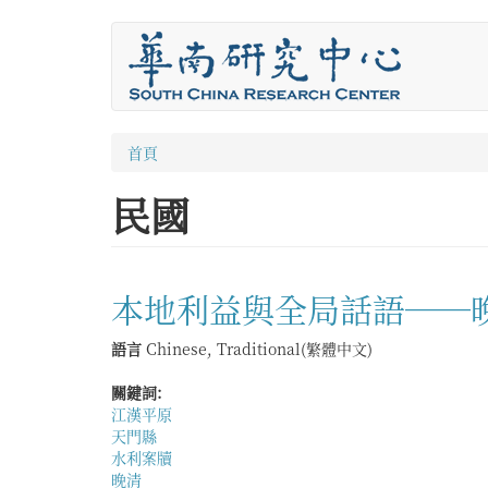
移
至
主
內
容
您
首頁
在
民國
這
裡
本地利益與全局話語──
語言
Chinese, Traditional(繁體中文)
關鍵詞:
江漢平原
天門縣
水利案牘
晚清