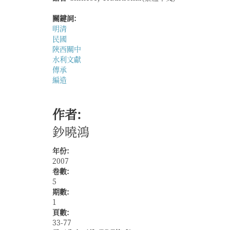
益
與
關鍵詞:
全
明清
局
民國
話
陜西關中
語
水利文獻
──
傳承
晚
編造
清、
民
國
作者:
天
門
鈔曉鴻
縣
歷
年份:
編
2007
水
卷數:
利
5
案
期數:
牘
1
解
頁數:
讀
33-77