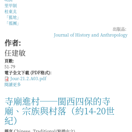
里甲制
桂東北
「猺地」
「徭團」
出版品:
Journal of History and Anthropology
作者:
任建敏
頁數:
51-79
電子全文下載 (PDF格式):
Jour-21.2.A03.pdf
閱讀更多
關
於
從
寺廟進村──閩西四保的寺
「徭
廟、宗族與村落（約14-20世
峒」
到
紀）
「編
里」
語言
Chinese, Traditional(繁體中文)
——