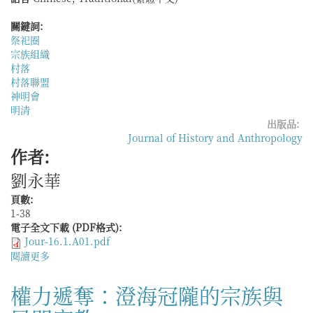
明
關鍵詞:
清
祭祀圈
桂
宗族組織
東
村落
北
村落聯盟
「猺
神明會
地」
明清
里
出版品:
甲
Journal of History and Anthropology
制
作者:
的
推
劉永華
行
頁數:
1-38
電子全文下載 (PDF格式):
Jour-16.1.A01.pdf
閱讀更多
關
於
寺
權力遞奪：澄海冠隴的宗族與
廟
進