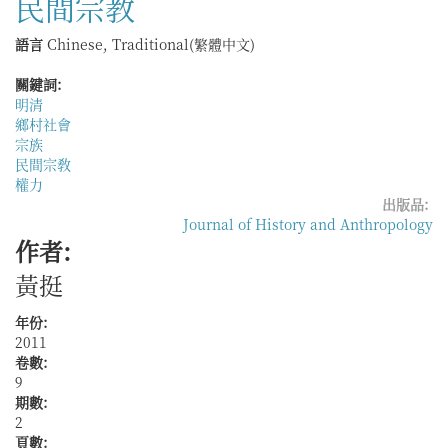
民間宗教
村
──
語言
Chinese, Traditional(繁體中文)
閩
西
關鍵詞:
四
明清
保
鄉村社會
的
宗族
寺
民間宗敎
廟、
權力
宗
出版品:
族
Journal of History and Anthropology
與
作者:
村
黃挺
落
（約
14-
年份:
20
2011
世
卷數:
紀）
9
期數:
2
頁數: