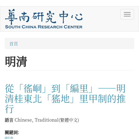
移
Toggl
至
navig
主
內
容
您
首頁
在
明清
這
裡
從「徭峒」到「編里」——明
清桂東北「猺地」里甲制的推
行
語言
Chinese, Traditional(繁體中文)
關鍵詞:
明清