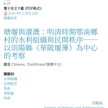
5-37
電子全文下載 (PDF格式):
Jour-09.2.A02.pdf
閱讀更多
關
於
權
塘堰與灌溉：明清時期鄂南鄉
力
村的水利組織與民間秩序──
遞
奪：
以崇陽縣《華陂堰簿》為中心
澄
海
的考察
冠
隴
語言
Chinese, Traditional(繁體中文)
的
宗
關鍵詞:
族
水利組織
與
民間秩序
民
鄂南
間
華陂堰
宗
明清
教
出版品:
Journal of History and Anthropology