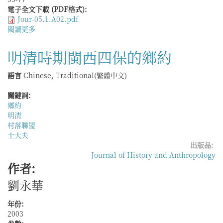
《華
電子全文下載 (PDF格式):
陂
Jour-05.1.A02.pdf
堰
閱讀更多
關
簿》
於
為
爭
中
明清時期閩西四保的鄉約
奪
心
水
的
語言
Chinese, Traditional(繁體中文)
權、
考
尋
察
關鍵詞:
求
鄉約
證
明清
據
村落聯盟
──
士大夫
清
出版品:
至
Journal of History and Anthropology
民
作者:
國
時
劉永華
期
關
年份:
中
2003
水