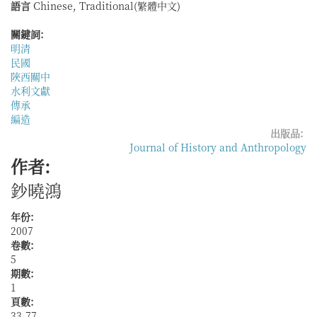
語言
Chinese, Traditional(繁體中文)
清
時
關鍵詞:
期
明清
鄂
民國
南
陜西關中
鄉
水利文獻
村
傳承
的
編造
水
出版品:
利
Journal of History and Anthropology
組
作者:
織
與
鈔曉鴻
民
間
年份:
秩
2007
序
卷數:
──
5
以
期數:
崇
1
陽
頁數:
縣
33-77