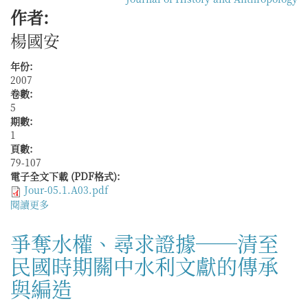
作者:
楊國安
年份:
2007
卷數:
5
期數:
1
頁數:
79-107
電子全文下載 (PDF格式):
Jour-05.1.A03.pdf
閱讀更多
關
於
塘
爭奪水權、尋求證據──清至
堰
民國時期關中水利文獻的傳承
與
灌
與編造
溉：
明