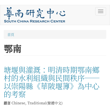
移
Toggl
至
navig
主
內
容
您
首頁
在
鄂南
這
裡
塘堰與灌溉：明清時期鄂南鄉
村的水利組織與民間秩序──
以崇陽縣《華陂堰簿》為中心
的考察
語言
Chinese, Traditional(繁體中文)