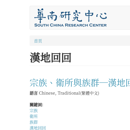
移
至
主
內
容
您
首頁
在
漢地回回
這
裡
宗族、衛所與族群—漢地
語言
Chinese, Traditional(繁體中文)
關鍵詞:
宗族
衛所
族群
漢地回回