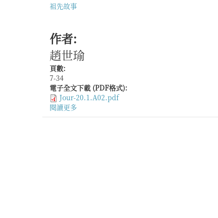
祖先故事
作者:
趙世瑜
頁數:
7-34
電子全文下載 (PDF格式):
Jour-20.1.A02.pdf
閱讀更多
關
於
宗
族、
衛
所
與
族
群
—
漢
地