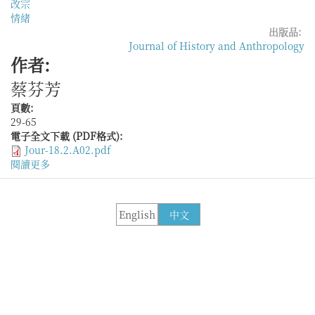
改宗
情緒
出版品:
Journal of History and Anthropology
作者:
蔡芬芳
頁數:
29-65
電子全文下載 (PDF格式):
Jour-18.2.A02.pdf
閱讀更多
關
於
「由
苦
English
中文
到
安」
──
印
尼
客
家