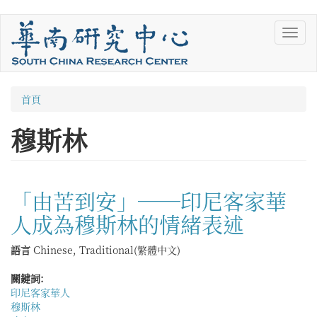
移
Toggl
至
navig
主
內
容
您
首頁
在
穆斯林
這
裡
「由苦到安」──印尼客家華
人成為穆斯林的情緒表述
語言
Chinese, Traditional(繁體中文)
關鍵詞:
印尼客家華人
穆斯林