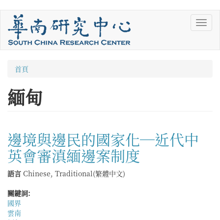
移
Toggl
至
navig
主
內
容
您
首頁
在
緬甸
這
裡
邊境與邊民的國家化—近代中
英會審滇緬邊案制度
語言
Chinese, Traditional(繁體中文)
關鍵詞:
國界
雲南