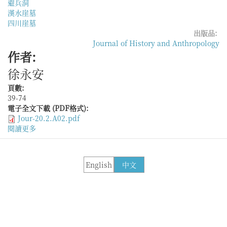
避兵洞
漢水崖墓
四川崖墓
出版品:
Journal of History and Anthropology
作者:
徐永安
頁數:
39-74
電子全文下載 (PDF格式):
Jour-20.2.A02.pdf
閱讀更多
關
於
自
死
English
中文
窯
與
避
兵
洞
—