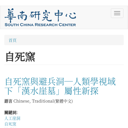
移
Toggl
至
navig
主
內
容
您
首頁
在
自死窯
這
裡
自死窯與避兵洞—人類學視域
下「漢水崖墓」屬性新探
語言
Chinese, Traditional(繁體中文)
關鍵詞:
人工崖洞
自死窯