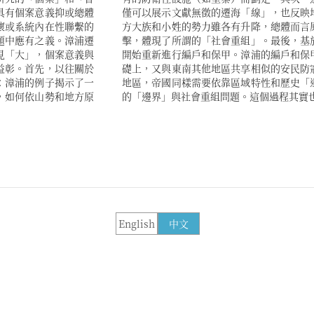
具有個案意義抑或總體
變動情形。遷海之後地
懷或系統內在性聯繫的
勢力仍然遭受了一定打
題中應有之義。漳浦遷
秩序的變化，清代國家
見「大」，個案意義與
地方堡寨歷史演化的基
益彰。首先，以往關於
式：在傳統認為的漢人
：漳浦的例子揭示了一
如同「非漢」地區一樣
，如何依山勢和地方原
的「邊界」與社會重組問題。這個過程其實
English
中文