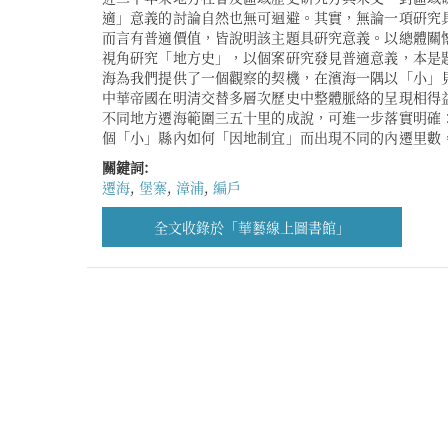
適」意義的討論自然也無可迴避。其實，無論一項硏究
僅可以展示文獻無徵的遷海「線」，也反映地方勢力的
而言有普適價值，皆說明該主題具硏究意義。以總體關
方大族和小姓的勢力雖各有升降，總體而言原有的地方
視角硏究「地方史」，以個案硏究發見普適意義，本是
擊，體現了所謂的「社會重組」。最後，基於這種地方
海為我們提供了一個觀察的契機，在濱海一隅以「小」
開始重新進行編戶和保甲。漳浦的編戶和保甲既建立在
中華帝國在明清交替多層次歷史中整體脈絡的呈現相得
礎上，又與東南其他地區共享相似的安民防寇路徑和程
不同地方遷海範圍三五十里的成說，可進一步落實明確
地區，帝國同樣需要依靠區域特性和歷史「遺產」處理
個「小」縣內如何「因地制宜」而出現不同的內遷里數
關鍵詞:
遷海
,
堡寨
,
漳浦
,
編戶
全文收錄於「華藝線上圖書館」