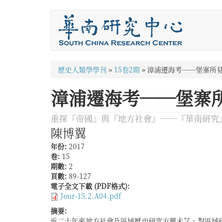
移
至
主
內
容
您
歷史人類學學刊
»
15卷2期
»
漳浦遷海考──堡寨所
在
漳浦遷海考──堡寨
這
裡
重探『帝國』與『地方社會』──『華南研究
陳博翼
年份:
2017
卷:
15
期數:
2
頁數:
89-127
電子全文下載 (PDF格式):
Jour-15.2.A04.pdf
摘要:
近二十年來地方社會及區域歷史研究方興未艾，對區域
有的防衛性設施（如堡寨）而劃定。其次，這些堡寨遺