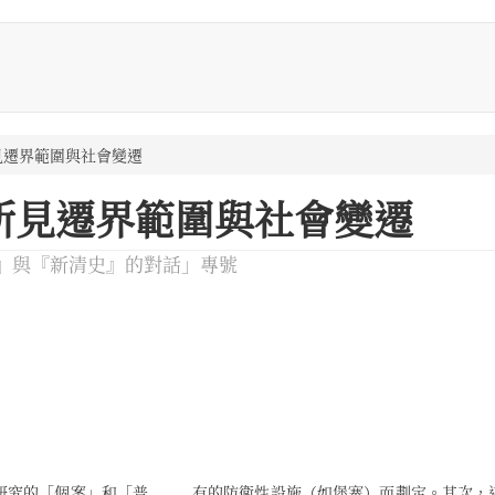
見遷界範圍與社會變遷
所見遷界範圍與社會變遷
』與『新清史』的對話」專號
研究的「個案」和「普
跡作為存留的景觀，不