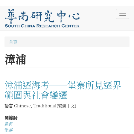
移
Toggl
至
navig
主
內
容
您
首頁
在
漳浦
這
裡
漳浦遷海考──堡寨所見遷界
範圍與社會變遷
語言
Chinese, Traditional(繁體中文)
關鍵詞:
遷海
堡寨