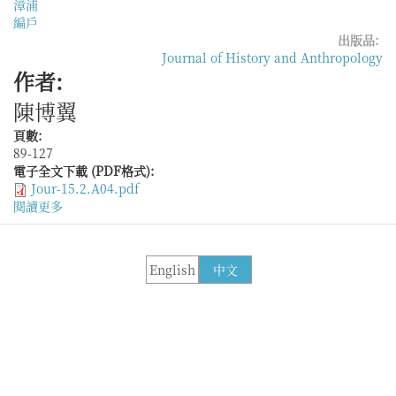
漳浦
編戶
出版品:
Journal of History and Anthropology
作者:
陳博翼
頁數:
89-127
電子全文下載 (PDF格式):
Jour-15.2.A04.pdf
閱讀更多
關
於
漳
浦
English
中文
遷
海
考
──
堡
寨
所