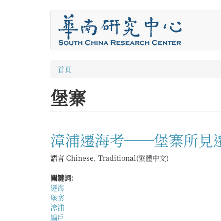
移
至
主
內
容
您
首頁
在
堡寨
這
裡
漳浦遷海考──堡寨所見
語言
Chinese, Traditional(繁體中文)
關鍵詞:
遷海
堡寨
漳浦
編戶