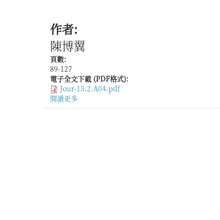
作者:
陳博翼
頁數:
89-127
電子全文下載 (PDF格式):
Jour-15.2.A04.pdf
閱讀更多
關
於
漳
浦
遷
海
考
──
堡
寨
所
見
遷