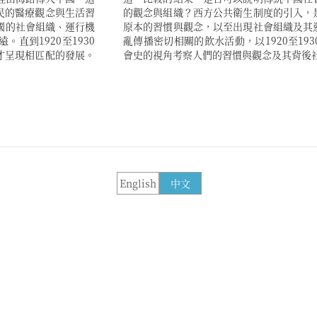
民的醫療觀念與生活習
及如何影響到當地華人
國的社會組織、運行機
變遷？本文將聚焦與霍
直到1920至1930
上海為例，用文化史和社
才呈現相匹配的發展。
會史的視角考察人們的習慣與觀念及其背後
English
中文