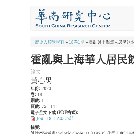
移
至
主
內
容
您
歷史人類學學刊
»
18卷1期
»
霍亂與上海華人居民飲水的變
在
霍亂與上海華人居民飲水的
這
裡
論文
黃心禺
年份:
2020
卷:
18
期數:
1
頁數:
75-114
電子全文下載 (PDF格式):
Jour-18.1.A03.pdf
摘要:
眞性亞洲霍亂(Asiatic cholera)自1820年代從印
這一比較的結果，是否可以說明傳統中國社會無法自發