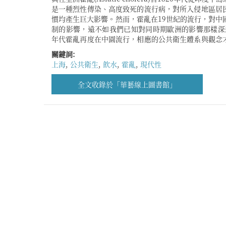
是一種烈性傳染、高度致死的流行病，對所入侵地區居
的觀念與組織？西方公共衛生制度的引入，是否能夠以
慣均產生巨大影響。然而，霍亂在19世紀的流行，對中
原本的習慣與觀念，以至出現社會組織及其運行機制的
制的影響，遠不如我們已知對同時期歐洲的影響那樣深遠。
亂傳播密切相關的飲水活動，以1920至1930年代的
年代霍亂再度在中園流行，相應的公共衛生體系與觀念
關鍵詞:
上海
,
公共衛生
,
飲水
,
霍亂
,
現代性
全文收錄於「華藝線上圖書館」