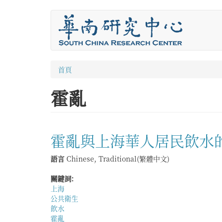
移
至
主
內
容
您
首頁
在
霍亂
這
裡
霍亂與上海華人居民飲水的變遷
語言
Chinese, Traditional(繁體中文)
關鍵詞:
上海
公共衛生
飲水
霍亂