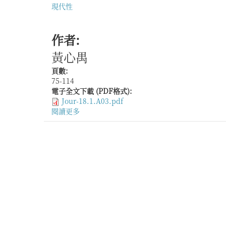
現代性
作者:
黃心禺
頁數:
75-114
電子全文下載 (PDF格式):
Jour-18.1.A03.pdf
閱讀更多
關
於
霍
亂
與
上
海
華
人
居
民
飲