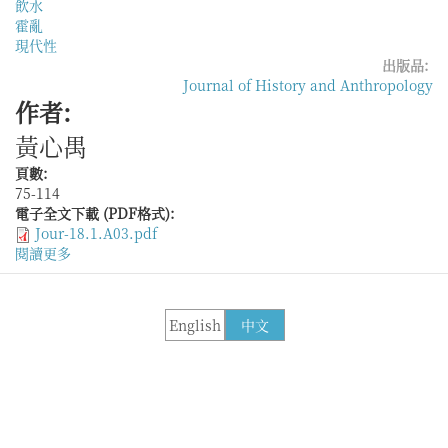
飲水
霍亂
現代性
出版品:
Journal of History and Anthropology
作者:
黃心禺
頁數:
75-114
電子全文下載 (PDF格式):
Jour-18.1.A03.pdf
閱讀更多
關
於
霍
亂
English
中文
與
上
海
華
人
居