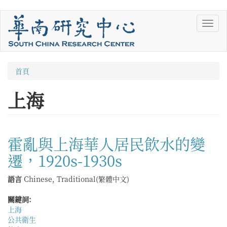
移
Toggl
至
navig
主
內
容
您
首頁
在
上海
這
裡
霍亂與上海華人居民飲水的變
遷，1920s-1930s
語言
Chinese, Traditional(繁體中文)
關鍵詞:
上海
公共衛生